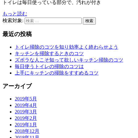
トイレは毎日使っている部分で、汚れが付き
お
届
もっと読む
け
検索対象:
検索
し
ま
最近の投稿
す
トイレ掃除のコツを知り効率よく終わらせよう
キッチンを掃除するときのコツ
ズボラな人こそ知って欲しいキッチン掃除のコツ
毎日使うトイレの掃除のコツは
上手にキッチンの掃除をすすめるコツ
アーカイブ
2019年5月
2019年4月
2019年3月
2019年2月
2019年1月
2018年12月
2018年11月