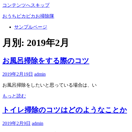
コンテンツへスキップ
おうちピカピカお掃除隊
サンプルページ
お
う
月別: 2019年2月
ち
を
綺
お風呂掃除をする際のコツ
麗
に！
2019年2月19日
admin
お
掃
お風呂掃除をしたいと思っている場合は、い
除
に
もっと読む
関
す
トイレ掃除のコツはどのようなことか
る
情
2019年2月9日
admin
報
を