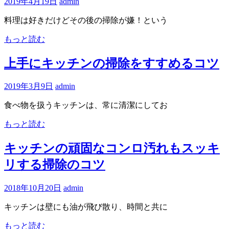
2019年4月19日
admin
お
届
料理は好きだけどその後の掃除が嫌！という
け
もっと読む
し
ま
上手にキッチンの掃除をすすめるコツ
す
2019年3月9日
admin
食べ物を扱うキッチンは、常に清潔にしてお
もっと読む
キッチンの頑固なコンロ汚れもスッキ
リする掃除のコツ
2018年10月20日
admin
キッチンは壁にも油が飛び散り、時間と共に
もっと読む