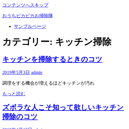
コンテンツへスキップ
おうちピカピカお掃除隊
サンプルページ
お
う
カテゴリー: キッチン掃除
ち
を
綺
キッチンを掃除するときのコツ
麗
に！
2019年5月3日
admin
お
掃
調理をする機会が増えるほどキッチンが汚れ
除
に
もっと読む
関
す
ズボラな人こそ知って欲しいキッチン
る
掃除のコツ
情
報
を