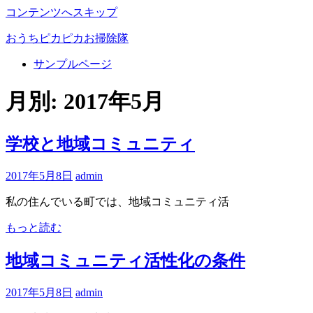
コンテンツへスキップ
おうちピカピカお掃除隊
サンプルページ
お
う
月別: 2017年5月
ち
を
綺
学校と地域コミュニティ
麗
に！
2017年5月8日
admin
お
掃
私の住んでいる町では、地域コミュニティ活
除
に
もっと読む
関
す
地域コミュニティ活性化の条件
る
情
2017年5月8日
admin
報
を