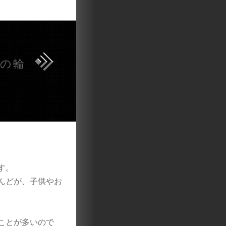
域の輪
す。
んどが、子供やお
ことが多いので