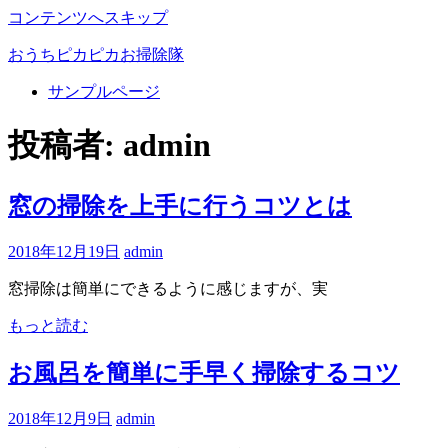
コンテンツへスキップ
おうちピカピカお掃除隊
サンプルページ
お
う
投稿者:
admin
ち
を
綺
窓の掃除を上手に行うコツとは
麗
に！
2018年12月19日
admin
お
掃
窓掃除は簡単にできるように感じますが、実
除
に
もっと読む
関
す
お風呂を簡単に手早く掃除するコツ
る
情
2018年12月9日
admin
報
を