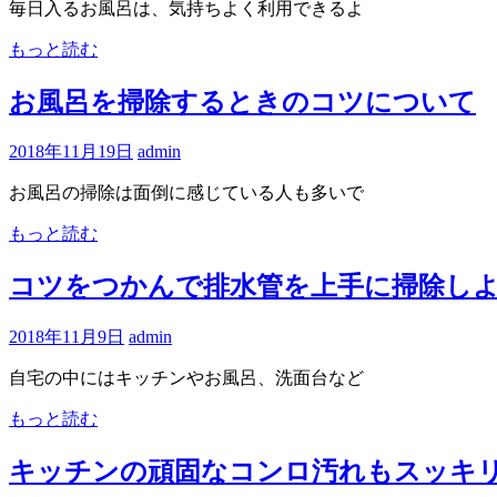
毎日入るお風呂は、気持ちよく利用できるよ
お
届
もっと読む
け
し
お風呂を掃除するときのコツについて
ま
す
2018年11月19日
admin
お風呂の掃除は面倒に感じている人も多いで
もっと読む
コツをつかんで排水管を上手に掃除し
2018年11月9日
admin
自宅の中にはキッチンやお風呂、洗面台など
もっと読む
キッチンの頑固なコンロ汚れもスッキ